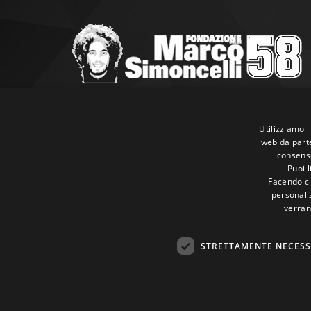
Marco Simoncelli Fondazione
Via Emilia, 9 47838 Riccione (RN)
Utilizziamo i
web da parte
P.IVA 03980340404
consenso
Tel:
+39 0541 660865
Puoi 
E-mail:
info@marcosimoncellifondazione.it
Facendo cli
personaliz
verran
Carte Accettate
STRETTAMENTE NECESS