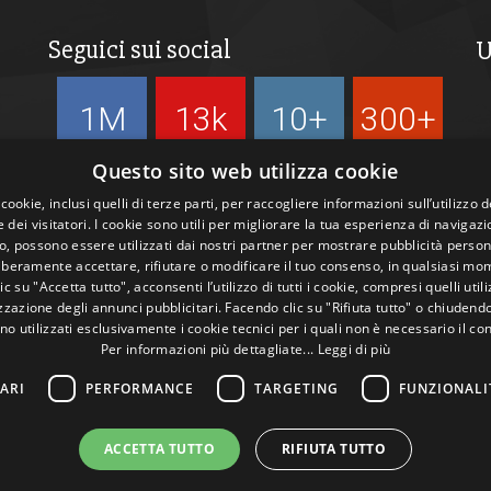
Seguici sui social
U
1M
13k
10+
300+
Followers
Followers
Followers
Followers
Questo sito web utilizza cookie
 cookie, inclusi quelli di terze parti, per raccogliere informazioni sull’utilizzo d
 dei visitatori. I cookie sono utili per migliorare la tua esperienza di navigazi
, possono essere utilizzati dai nostri partner per mostrare pubblicità person
liberamente accettare, rifiutare o modificare il tuo consenso, in qualsiasi mo
c su "Accetta tutto", acconsenti l’utilizzo di tutti i cookie, compresi quelli utili
zazione degli annunci pubblicitari. Facendo clic su "Rifiuta tutto" o chiudend
no utilizzati esclusivamente i cookie tecnici per i quali non è necessario il co
Per informazioni più dettagliate...
Leggi di più
ARI
PERFORMANCE
TARGETING
FUNZIONALI
ACCETTA TUTTO
RIFIUTA TUTTO