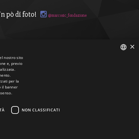
n pò di foto!
@marcosic_fondazione
×
el nostro sito
one e, previo
ITALIAN
alizzata.
mento.
ENGLISH
zzati per la
o il banner
nsenso.
TÀ
NON CLASSIFICATI