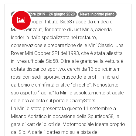
12 settembre 2019 - 24 giugno 2020
News in primo piano
La Mini Cooper Tributo Sic58 nasce da un’idea di
Marco Pinzauti, fondatore di Just Minis, azienda
leader in Italia specializzata nel restauro,
conservazione e preparazione delle Mini Classic. Una
Rover Mini Cooper SPI del 1993, che è stata allestita
in livrea ufficiale Sic58. Oltre alle grafiche, la vettura è
dotata discarico sportivo, cerchi da 13 pollici, interni
rossi con sedili sportivi, cruscotto e profili in fibra di
carbonio e un’infinità di altre “chicche”. Nonostante il
suo aspetto “racing” la Mini è assolutamente stradale
ed è ora all’asta sul portale CharityStars.
La Mini è stata presentata questo 11 settembre a
Misano Adriatico in occasione della Spurtlèda58, la
gara di kart dei piloti del Motomondiale ideata proprio
dal Sic. A darle il battesimo sulla pista del