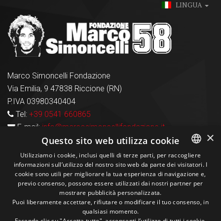
LINGUA
Marco Simoncelli Fondazione
Via Emilia, 9 47838 Riccione (RN)
P.IVA 03980340404
Tel:
+39 0541 660865
E-mail:
info@marcosimoncellifondazione.it
×
Questo sito web utilizza cookie
Carte Accettate
Utilizziamo i cookie, inclusi quelli di terze parti, per raccogliere
informazioni sull’utilizzo del nostro sito web da parte dei visitatori. I
ITALIAN
cookie sono utili per migliorare la tua esperienza di navigazione e,
previo consenso, possono essere utilizzati dai nostri partner per
ENGLISH
Seguici sui social
mostrare pubblicità personalizzata.
Puoi liberamente accettare, rifiutare o modificare il tuo consenso, in
qualsiasi momento.
Facendo clic su "Accetta tutto", acconsenti l’utilizzo di tutti i cookie,