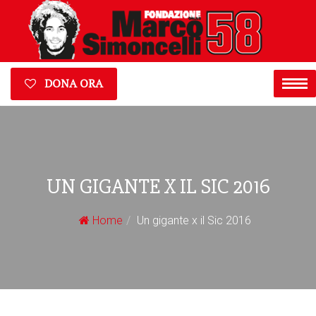
DONA ORA
UN GIGANTE X IL SIC 2016
Home
Un gigante x il Sic 2016