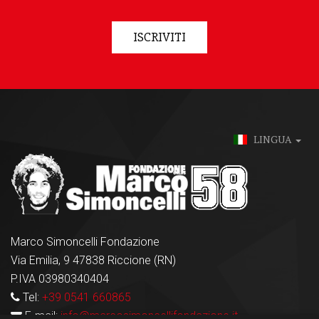
ISCRIVITI
LINGUA
Marco Simoncelli Fondazione
Via Emilia, 9 47838 Riccione (RN)
P.IVA 03980340404
Tel:
+39 0541 660865
E-mail:
info@marcosimoncellifondazione.it