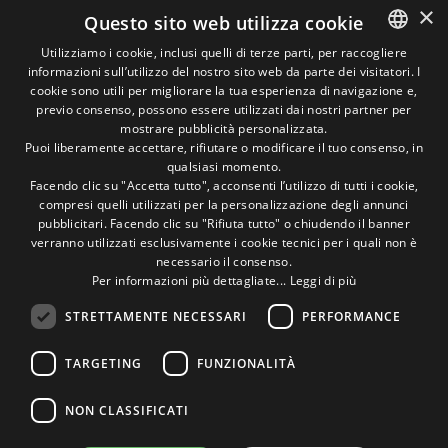
×
Questo sito web utilizza cookie
Carte Accettate
Utilizziamo i cookie, inclusi quelli di terze parti, per raccogliere
informazioni sull’utilizzo del nostro sito web da parte dei visitatori. I
ITALIAN
cookie sono utili per migliorare la tua esperienza di navigazione e,
previo consenso, possono essere utilizzati dai nostri partner per
ENGLISH
Seguici sui social
mostrare pubblicità personalizzata.
Puoi liberamente accettare, rifiutare o modificare il tuo consenso, in
qualsiasi momento.
1M
13k
10+
300+
Facendo clic su "Accetta tutto", acconsenti l’utilizzo di tutti i cookie,
compresi quelli utilizzati per la personalizzazione degli annunci
Followers
Followers
Followers
Followers
pubblicitari. Facendo clic su "Rifiuta tutto" o chiudendo il banner
verranno utilizzati esclusivamente i cookie tecnici per i quali non è
necessario il consenso.
Per informazioni più dettagliate...
Leggi di più
STRETTAMENTE NECESSARI
PERFORMANCE
Un pò di foto!
TARGETING
FUNZIONALITÀ
@marcosic_fondazione
NON CLASSIFICATI