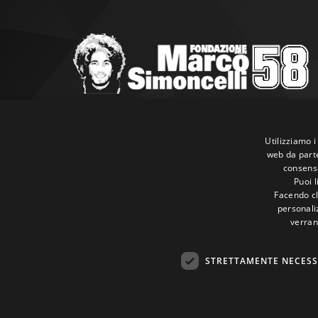
Marco Simoncelli Fondazione
Via Emilia, 9 47838 Riccione (RN)
Utilizziamo i
web da parte
P.IVA 03980340404
consenso
Tel:
+39 0541 660865
Puoi 
E-mail:
info@marcosimoncellifondazione.it
Facendo cli
personaliz
verran
Carte Accettate
STRETTAMENTE NECESS