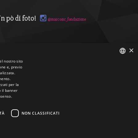
n pò di foto!
@marcosic_fondazione
×
el nostro sito
one e, previo
ITALIAN
alizzata.
mento.
ENGLISH
zzati per la
o il banner
nsenso.
TÀ
NON CLASSIFICATI