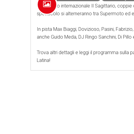
Sul circuito internazionale Il Sagittario, coppi
spettacolo si alterneranno tra Supermoto ed 
In pista Max Biaggi, Dovizioso, Pasini, Fabrizi
anche Guido Meda, DJ Ringo Sanchini, Di Pillo
Trova altri dettagli e leggi il programma sul
Latina!