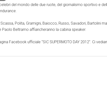
e celebri del mondo delle due ruote, del giornalismo sportivo e del
endurance.
o, Scassa, Polita, Gramigni, Baiocco, Russo, Savadori, Bartolini m
 e Paolo Beltramo affiancheranno la cabina speaker.
la pagina Facebook ufficiale "SIC SUPERMOTO DAY 2012". Ci vedi