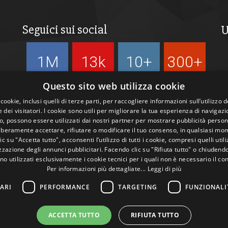
Seguici sui social
U
1M
13k
10+
300+
Followers
Followers
Followers
Followers
Questo sito web utilizza cookie
 cookie, inclusi quelli di terze parti, per raccogliere informazioni sull’utilizzo d
 dei visitatori. I cookie sono utili per migliorare la tua esperienza di navigazi
, possono essere utilizzati dai nostri partner per mostrare pubblicità person
liberamente accettare, rifiutare o modificare il tuo consenso, in qualsiasi mo
c su "Accetta tutto", acconsenti l’utilizzo di tutti i cookie, compresi quelli utili
zazione degli annunci pubblicitari. Facendo clic su "Rifiuta tutto" o chiudend
no utilizzati esclusivamente i cookie tecnici per i quali non è necessario il co
Per informazioni più dettagliate...
Leggi di più
ARI
PERFORMANCE
TARGETING
FUNZIONALI
ACCETTA TUTTO
RIFIUTA TUTTO