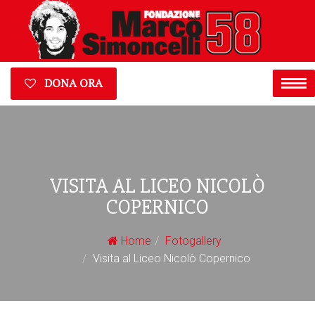
DONA ORA
VISITA AL LICEO NICOLÒ
COPERNICO
Home
Fotogallery
Visita al Liceo Nicolò Copernico