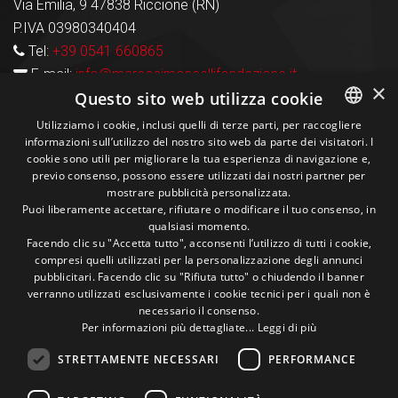
Via Emilia, 9 47838 Riccione (RN)
P.IVA 03980340404
Tel:
+39 0541 660865
E-mail:
info@marcosimoncellifondazione.it
×
Questo sito web utilizza cookie
Carte Accettate
Utilizziamo i cookie, inclusi quelli di terze parti, per raccogliere
informazioni sull’utilizzo del nostro sito web da parte dei visitatori. I
ITALIAN
cookie sono utili per migliorare la tua esperienza di navigazione e,
previo consenso, possono essere utilizzati dai nostri partner per
ENGLISH
Seguici sui social
mostrare pubblicità personalizzata.
Puoi liberamente accettare, rifiutare o modificare il tuo consenso, in
qualsiasi momento.
1M
13k
10+
300+
Facendo clic su "Accetta tutto", acconsenti l’utilizzo di tutti i cookie,
compresi quelli utilizzati per la personalizzazione degli annunci
Followers
Followers
Followers
Followers
pubblicitari. Facendo clic su "Rifiuta tutto" o chiudendo il banner
verranno utilizzati esclusivamente i cookie tecnici per i quali non è
necessario il consenso.
Per informazioni più dettagliate...
Leggi di più
STRETTAMENTE NECESSARI
PERFORMANCE